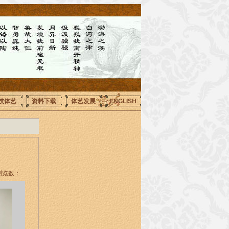
技体艺
资料下载
体艺发展
ENGLISH
浏览数：