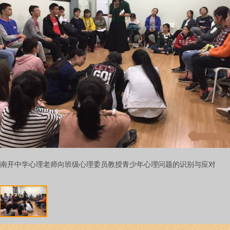
南开中学心理老师向班级心理委员教授青少年心理问题的识别与应对
1