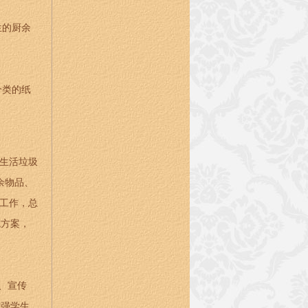
生的厨余
分类的纸
生生活垃圾
余物品、
类工作，总
施方案，
、宣传
增强学生