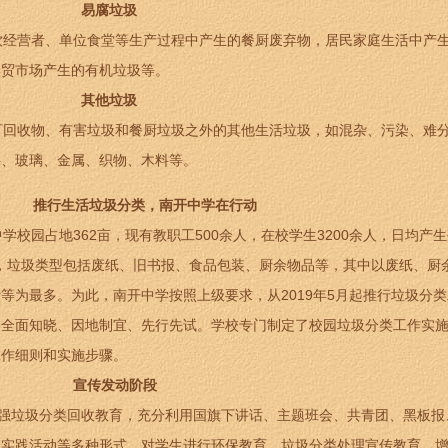
易腐垃圾
经营者、单位食堂等生产过程中产生的餐厨废弃物，居民家庭生活中产
集贸市场产生的有机垃圾等。
其他垃圾
回收物、有害垃圾和餐厨垃圾之外的其他生活垃圾，如混杂、污染、难
料、玻璃、金属、织物、木料等。
推行生活垃圾分类，南开中学在行动
校园占地362亩，现有教职工500余人，在校学生3200余人，日均产
吨，垃圾类型包括废纸、旧书报、食品包装、厨余物品等，其中以废纸、厨
等为最多。为此，南开中学按照上级要求，从2019年5月起推行垃圾分
是全面知晓、因地制宜、先行先试。学校专门制定了校园垃圾分类工作实
工作细则和实施步骤。
宣传发动阶段
强垃圾分类回收教育，充分利用国旗下讲话、主题班会、共青团、黑板报
会实践活动等多种形式，对学生进行环保教育、垃圾分类处理宣传教育，