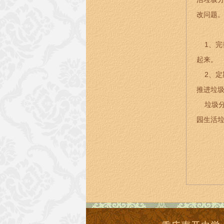
改问题
1、完
起来。
2、定
推进垃
垃圾分
园生活