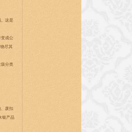
桶。这是
转变成公
争物尽其
垃圾分类
池、废扣
水银产品