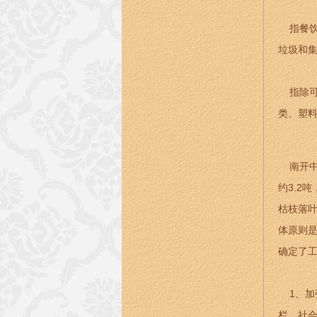
指餐饮
垃圾和
指除可
类、塑
南开中学
约3.2
枯枝落叶
体原则
确定了
1、加
栏、社