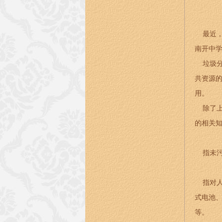
最近，
南开中
垃圾分
共资源
用。
除了上
的相关
指未污
指对人
式电池、
等。