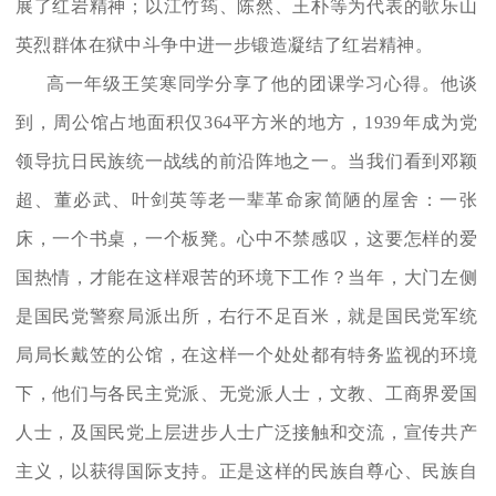
展了红岩精神；以江竹筠、陈然、王朴等为代表的歌乐山
英烈群体在狱中斗争中进一步锻造凝结了红岩精神。
高一年级王笑寒同学分享了他的团课学习心得。他谈
到，周公馆占地面积仅364平方米的地方，1939年成为党
领导抗日民族统一战线的前沿阵地之一。当我们看到邓颖
超、董必武、叶剑英等老一辈革命家简陋的屋舍：一张
床，一个书桌，一个板凳。心中不禁感叹，这要怎样的爱
国热情，才能在这样艰苦的环境下工作？当年，大门左侧
是国民党警察局派出所，右行不足百米，就是国民党军统
局局长戴笠的公馆，在这样一个处处都有特务监视的环境
下，他们与各民主党派、无党派人士，文教、工商界爱国
人士，及国民党上层进步人士广泛接触和交流，宣传共产
主义，以获得国际支持。正是这样的民族自尊心、民族自