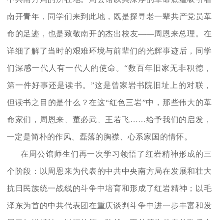
南开青年，同学们来到此地，既是探寻老一辈共产党员革
命的足迹，也是致敬南开的杰出校友——周恩来总理。在
详细了解了当时的艰难环境与前辈们的光辉事迹后，同学
们深感一代人有一代人的使命。“数百年旧家无非积德，
第一件好事还是读书。”这是曾家岩书院旧址上的对联，
但读书之目的是什么？在这“红色三岩”中，那些伟大的革
命家们，周恩来、董必武、王若飞……给予我们的启发，
一定是简朴的作风、磊落的胸襟、心系家国的情怀。
在周公馆师生们再一次学习领悟了红岩精神形成的三
个阶段：以周恩来为代表的中共中央南方局在发展和壮大
抗日民族统一战线的斗争中培育和形成了红岩精神；以毛
泽东为首的中共代表团在重庆谈判斗争中进一步丰富和发