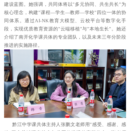
建设蓝图。她强调，共同体将以"多元协同、共生共长"为
核心理念，构建"课程—学生—教师—学校"四位一体的协
同体系。通过AI-NK教育大模型、云校平台等数字化手
段，实现优质教育资源的"云端移植"与"本地生长"。她还
介绍了南开化学课共体的专业团队，以及未来三年分阶段
推进的实施路径。
黔江中学课共体主持人张鹏文老师用"感受、感谢、感