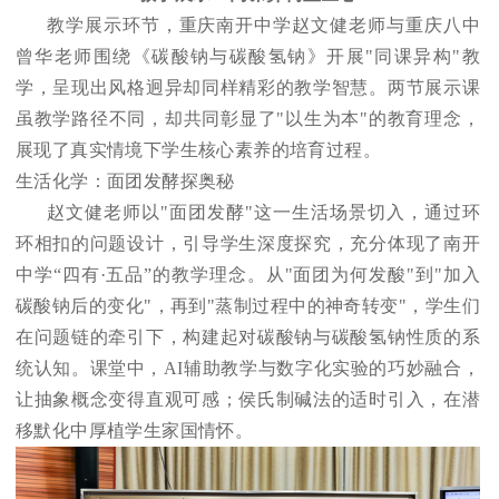
教学展示环节，重庆南开中学赵文健老师与重庆八中
曾华老师围绕《碳酸钠与碳酸氢钠》开展"同课异构"教
学，呈现出风格迥异却同样精彩的教学智慧。两节展示课
虽教学路径不同，却共同彰显了"以生为本"的教育理念，
展现了真实情境下学生核心素养的培育过程。
生活化学：面团发酵探奥秘
赵文健老师以"面团发酵"这一生活场景切入，通过环
环相扣的问题设计，引导学生深度探究，充分体现了南开
中学“四有·五品”的教学理念。从"面团为何发酸"到"加入
碳酸钠后的变化"，再到"蒸制过程中的神奇转变"，学生们
在问题链的牵引下，构建起对碳酸钠与碳酸氢钠性质的系
统认知。课堂中，AI辅助教学与数字化实验的巧妙融合，
让抽象概念变得直观可感；侯氏制碱法的适时引入，在潜
移默化中厚植学生家国情怀。