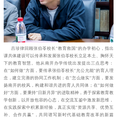
吕珍律回顾张伯苓校长"教育救国"的办学初心，指出
课共体建设可以传承和发展张伯苓校长立足本土、胸怀天
下的教育智慧。他从南开办学传统出发提出三点思考：
在"如何做"方面，要传承张伯苓校长"允公允能"的育人理
念，建立完善的协同工作机制；在"怎么做实"方面，要发
扬南开的校风，构建和谐共进的育人共同体；在"如何做
好"方面，要秉持"日新月异"的进取精神，勇于探索教育教
学创新，以开放包容的心态，在交流互鉴中激发新思维，
在实践探索中积累新经验，真正实现"资源共享、优势互
补、合作共赢"，共同谱写新时代基础教育改革的新篇