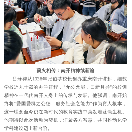
薪火相传：南开精神续新篇
吕珍律从1936年张伯苓校长创办重庆南开讲起，细数
学校近九十载的办学征程，"允公允能，日新月异"的校训
精神在一代代南开人身上的传承与发展。他强调，南开始
终将"爱国爱群之公德，服务社会之能力"作为育人根本，
这一理念至今仍在新时代的教育实践中焕发着蓬勃生机。
他期待以此次活动为契机，汇聚各方智慧，共同推动化学
学科建设迈上新台阶。