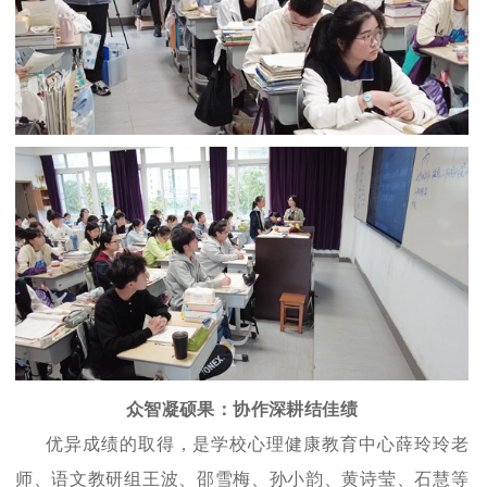
众智凝硕果：协作深耕结佳绩
优异成绩的取得，是学校心理健康教育中心薛玲玲老
师、语文教研组王波、邵雪梅、孙小韵、黄诗莹、石慧等