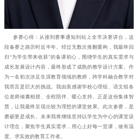
参赛心得：从接到赛事通知到站上全市决赛讲台，这
段备赛之路历时近半年。经过无数次推翻重构，我最终回
归“为学生带来收获”的备课初心，围绕学生的真实需求与
成长发展设计内容，最终形成了成熟的教学设计方案。作
为一名初次涉足生涯教育领域的教师，跨学科融合教学对
我而言是巨大的挑战。我由衷感谢学校心理组、语文组各
位老师倾囊相授、全程陪伴、暖心支持。正是这份集体智
慧，让我最终呈现出较为理想的课堂效果。此次参赛，是
磨砺更是成长。未来我将继续坚持以学生为中心的课堂设
计理念，聚焦学生真实需求，用心上好每一堂课，做有温
度、求实效的教育工作者。