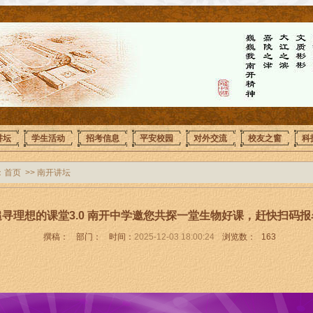
讲坛
学生活动
招考信息
平安校园
对外交流
校友之窗
科
：
首页
>>
南开讲坛
追寻理想的课堂3.0 南开中学邀您共探一堂生物好课，赶快扫码报
撰稿：
部门：
时间：
2025-12-03 18:00:24
浏览数：
163