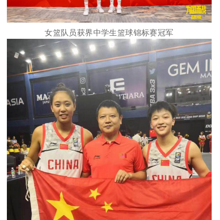
女篮队员获界中学生篮球锦标赛冠军