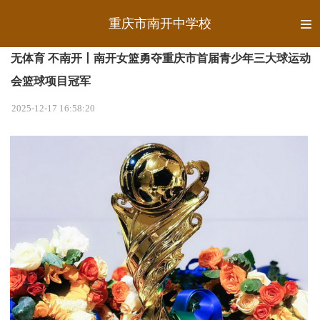
重庆市南开中学校
无体育 不南开丨南开女篮勇夺重庆市首届青少年三大球运动
会篮球项目冠军
2025-12-17 16:58:20