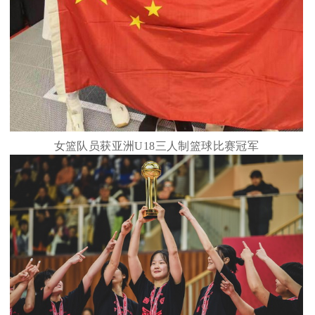
女篮队员获亚洲U18三人制篮球比赛冠军