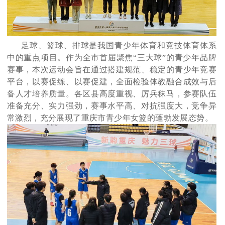
足球、篮球、排球是我国青少年体育和竞技体育体系
中的重点项目。作为全市首届聚焦“三大球”的青少年品牌
赛事，本次运动会旨在通过搭建规范、稳定的青少年竞赛
平台，以赛促练、以赛促建，全面检验体教融合成效与后
备人才培养质量。各区县高度重视、厉兵秣马，参赛队伍
准备充分、实力强劲，赛事水平高、对抗强度大，竞争异
常激烈，充分展现了重庆市青少年女篮的蓬勃发展态势。