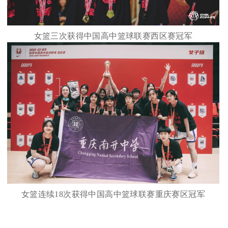
女篮三次获得中国高中篮球联赛西区赛冠军
女篮连续18次获得中国高中篮球联赛重庆赛区冠军