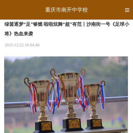
重庆市南开中学校
绿茵逐梦“足”够燃 啦啦炫舞“超”有范丨沙南街一号《足球小
将》热血来袭
2025-12-22 18:04:46