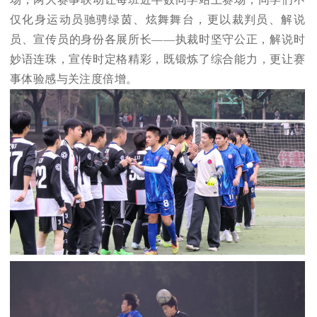
仅化身运动员驰骋绿茵、炫舞舞台，更以裁判员、解说
员、宣传员的身份各展所长——执裁时坚守公正，解说时
妙语连珠，宣传时定格精彩，既锻炼了综合能力，更让赛
事体验感与关注度倍增。