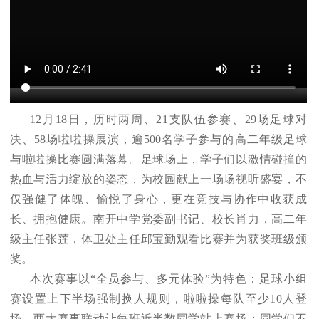
12
月18日，
历时两周、21支队伍参赛、29场足球对
决、58场啦啦操展演，逾500名学子参与的高二年级足球
与啦啦操比赛圆满落幕。足球场上，学子们以激情碰撞的
热血与活力绽放的姿态，为校园献上一场场视听盛宴，不
仅强健了体魄、愉悦了身心，更在竞技与协作中收获成
长、拥抱健康。南开中学党委副书记、校长肖力，高二年
级主任张莲，体卫处主任邱宝勤观看比赛并为获奖班级颁
奖。
本次赛事以“全员参与、多元体验”为特色：足球小组
赛设置上下半场强制换人规则，啦啦操每队至少10人登
场，两大赛事联动让每班近半数同学站上赛场；同学们不