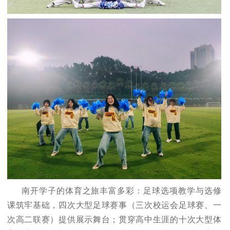
南开学子的体育之旅丰富多彩：足球选项教学与选修
课筑牢基础，四次大型足球赛事（三次校运会足球赛、一
次高二联赛）提供展示舞台；贯穿高中生涯的十次大型体