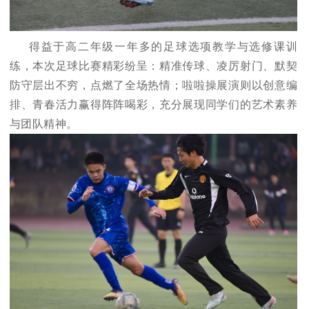
得益于高二年级一年多的足球选项教学与选修课训
练，本次足球比赛精彩纷呈：精准传球、凌厉射门、默契
防守层出不穷，点燃了全场热情；啦啦操展演则以创意编
排、青春活力赢得阵阵喝彩，充分展现同学们的艺术素养
与团队精神。