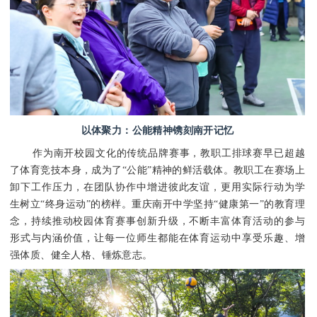
以体聚力：公能精神镌刻南开记忆
作为南开校园文化的传统品牌赛事，教职工排球赛早已超越
了体育竞技本身，成为了“公能”精神的鲜活载体。教职工在赛场上
卸下工作压力，在团队协作中增进彼此友谊，更用实际行动为学
生树立“终身运动”的榜样。重庆南开中学坚持“健康第一”的教育理
念，持续推动校园体育赛事创新升级，不断丰富体育活动的参与
形式与内涵价值，让每一位师生都能在体育运动中享受乐趣、增
强体质、健全人格、锤炼意志。