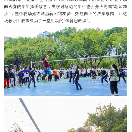
向观赛的学生挥手致意，失误时场边的学生也会齐声高喊“老师加
油”，整个赛场始终洋溢着团结友爱、热烈向上的浓厚氛围，让这
场教职工赛事成为了一堂生动的“体育思政课”。