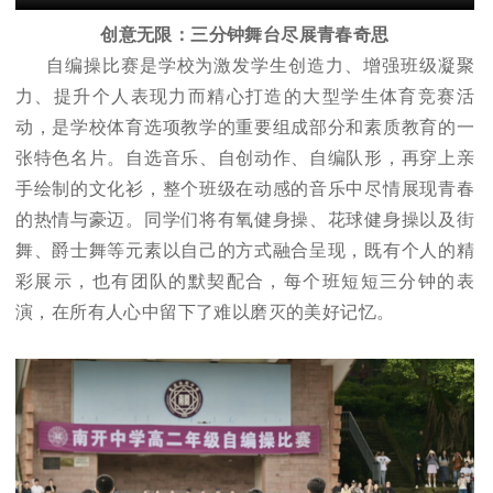
创意无限：三分钟舞台尽展青春奇思
自编操比赛是学校为激发学生创造力、增强班级凝聚
力、提升个人表现力而精心打造的大型学生体育竞赛活
动，是学校体育选项教学的重要组成部分和素质教育的一
张特色名片。自选音乐、自创动作、自编队形，再穿上亲
手绘制的文化衫，整个班级在动感的音乐中尽情展现青春
的热情与豪迈。同学们将有氧健身操、花球健身操以及街
舞、爵士舞等元素以自己的方式融合呈现，既有个人的精
彩展示，也有团队的默契配合，每个班短短三分钟的表
演，在所有人心中留下了难以磨灭的美好记忆。