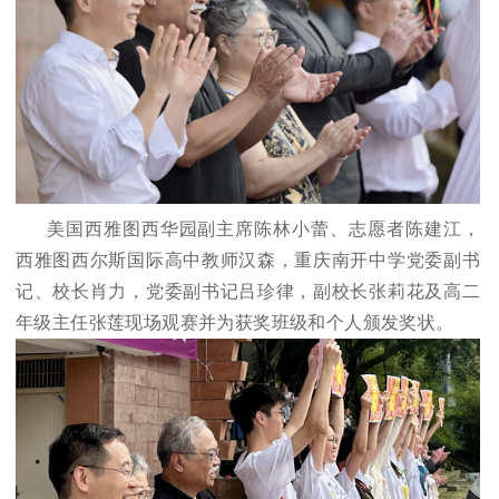
美国西雅图西华园副主席陈林小蕾、志愿者陈建江，
西雅图西尔斯国际高中教师汉森，重庆南开中学党委副书
记、校长肖力，党委副书记吕珍律，副校长张莉花及高二
年级主任张莲现场观赛并为获奖班级和个人颁发奖状。