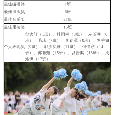
最佳编排奖
1
班
最佳组织奖
6
班
最佳音乐奖
21
班
最佳服装奖
15
班
曾逸轩（1班）、杜雨桐（3班）、左昕睿（6
班）、毛玮（7班）、李春潭（9班）、罗梓妍
个人表现奖
（9班）、郭洪奕珊（11班）、何佳窈（14
班）、傅雅茹（15班）、骆晋麟（16班）、周
洛伊（17班）