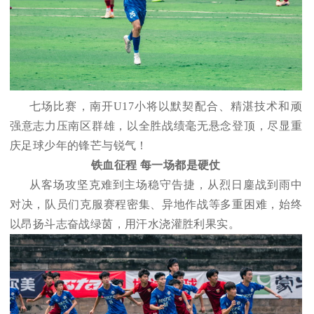
七场比赛，南开U17小将以默契配合、精湛技术和顽
强意志力压南区群雄，以全胜战绩毫无悬念登顶，尽显重
庆足球少年的锋芒与锐气！
铁血征程 每一场都是硬仗
从客场攻坚克难到主场稳守告捷，从烈日鏖战到雨中
对决，队员们克服赛程密集、异地作战等多重困难，始终
以昂扬斗志奋战绿茵，用汗水浇灌胜利果实。