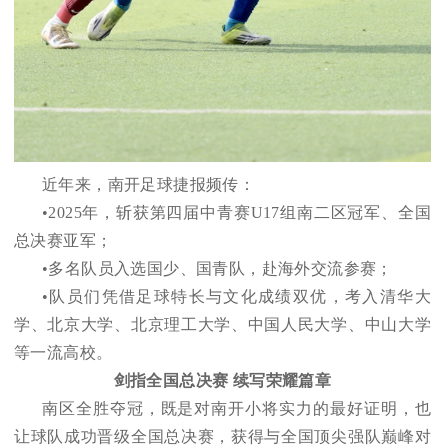
近年来，南开足球捷报频传：
•2025年，斩获第四届中青赛U17组南二区冠军、全国
总决赛亚军；
•多名队员入选国少、国青队，赴海外交流参赛；
•队员们凭借足球特长与文化成绩双优，考入清华大
学、北京大学、北京理工大学、中国人民大学、中山大学
等一流高校。
剑指全国总决赛 续写荣耀篇章
南区全胜夺冠，既是对南开小将实力的最好证明，也
让球队成功晋级全国总决赛，获得与全国顶尖强队巅峰对