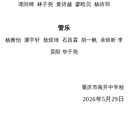
谭闰镡 林子尧 黄诗越 廖晗贝 杨诗羽
管乐
杨雅怡 潘宇轩 敖煜琦 石昌霖 胡一帆 卓煜昕 李
昊阳 华子尧
重庆市南开中学校
2026
年
5
月
29
日