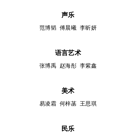
声乐
范博韬 傅晨曦 李昕妍
语言艺术
张博禹 赵海彤 李紫鑫
美术
易凌霜 何梓菡 王思琪
民乐