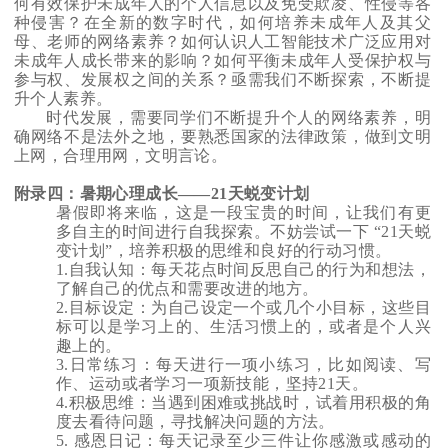
何有效保护未成年人的个人信息以及免受欺凌、性侵等各
种侵害？在全新的数字时代，如何培养未成年人及其父
母、老师的网络素养？如何认识人工智能技术广泛应用对
未成年人成长带来的影响？如何平衡未成年人受保护权与
参与权、发展权之间的关系？亟需我们不断探索，不断提
升个人素养。
时代发展，需要同学们不断提升个人的网络素养，明
确网络不是法外之地，要熟悉国家的法律政策，做到文明
上网，合理用网，文明言论。
附录四：暑期心理成长——21天蜕变计划
暑假即将来临，这是一段宝贵的时间，让我们有更
多自主的时间进行自我探索。不妨尝试一下 “21天蜕
变计划”，培养积极的思维和良好的行动习惯。
1.
自我认知：每天花点时间反思自己的行为和想法，
了解自己的优点和需要改进的地方。
2.
目标设定：为自己设定一个或几个小目标，这些目
标可以是学习上的、生活习惯上的，或者是个人兴
趣上的。
3.
日常练习：每天进行一项小练习，比如阅读、写
作、运动或者学习一项新技能，坚持21天。
4.
积极思维：当遇到困难或挑战时，试着用积极的角
度去看待问题，寻找解决问题的方法。
5.
感恩日记：每天记录至少三件让你感激或感动的