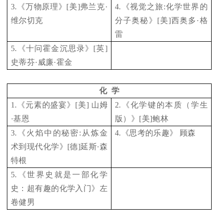
3.
《万物原理》[美]弗兰克·
4.
《视觉之旅:化学世界的
维尔切克
分子奥秘》[美]西奥多·格
雷
5.
《十问霍金沉思录》[英]
史蒂芬·威廉·霍金
化 学
1.
《元素的盛宴》[美] 山姆
2.
《化学键的本质（学生
·基恩
版）》[美]鲍林
3.
《火焰中的秘密:从炼金
4.
《思考的乐趣》 顾森
术到现代化学》[德]延斯·森
特根
5.
《世界史就是一部化学
史：超有趣的化学入门》左
卷健男