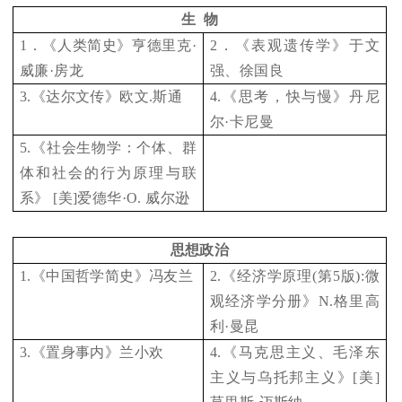
生 物
1
．《人类简史》亨德里克·
2
．《表观遗传学》于文
威廉·房龙
强、徐国良
3.
《达尔文传》欧文.斯通
4.
《思考，快与慢》丹尼
尔·卡尼曼
5.
《社会生物学：个体、群
体和社会的行为原理与联
系》 [美]爱德华·O. 威尔逊
思想政治
1.
《中国哲学简史》冯友兰
2.
《经济学原理(第5版):微
观经济学分册》N.格里高
利·曼昆
3.
《置身事内》兰小欢
4.
《马克思主义、毛泽东
主义与乌托邦主义》[美]