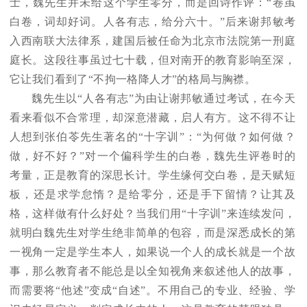
士，魏先生并未给这个学生零分，而是回诗作评：“卷虽
白卷，词却好词。人各有志，给分六十。”后来谢邦敏考
入西南联大法律系，建国后被任命为北京市法院第一刑庭
庭长。这段往事虽过七十载，但对南开的教育影响至深，
它让我们看到了“不拘一格降人才”的格局与胸襟。
魏先生以“人各有志”为由让谢邦敏通过考试，在今天
看来看似不合常理，却深意潜藏，启人有方。这不得不让
人想到张伯苓先生著名的“十字训”：“为何做？如何做？
做，好不好？”对一个偏科学生的白卷，魏先生评卷时的
考量，正是教育的深思长计。学生缘何交白卷，是天赋短
板，还是求学怠惰？是给零分，还是手下留情？让其及
格，这样做有什么好处？当我们用“十字训”来连续发问，
就明白魏先生对学生绝非简单的包容，而是深悉成长的第
一视角一定是学生本人，如果说一个人的成长就是一个故
事，那么教育者不能总是以全知视角来叙述他人的故事，
而需要将“他述”变成“自述”。不用自己的专业、经验、学