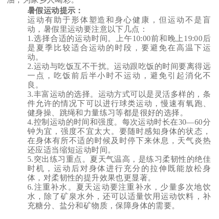
暑假运动提示：
运动有助于形体塑造和身心健康，但运动不是盲
动，暑假里运动要注意以下几点：
1.
选择合适的运动时间。上午10:00前和晚上19:00后
是夏季比较适合运动的时段，要避免在高温下运
动。
2.
运动与吃饭互不干扰。运动跟吃饭的时间要离得远
一点，吃饭前后半小时不运动，避免引起消化不
良。
3.
丰富运动的选择。运动方式可以是灵活多样的，条
件允许的情况下可以进行球类运动，慢速有氧跑、
健身操、跳绳和力量练习等都是很好的选择。
4.
控制运动的时间和强度。每次运动时长在30—60分
钟为宜，强度不宜太大。要随时感知身体的状态，
在身体有所不适的时候及时停下来休息，天气炎热
还应适当缩短运动时间。
5.
突出练习重点。夏天气温高，是练习柔韧性的绝佳
时机，运动后对身体进行充分的拉伸既能放松身
体，对柔韧性的提升效果也更显著。
6.
注重补水。夏天运动要注重补水，少量多次地饮
水，除了矿泉水外，还可以适量饮用运动饮料，补
充糖分、盐分和矿物质，保障身体的需要。