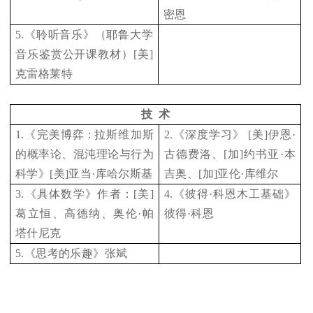
密恩
5.
《聆听音乐》（耶鲁大学
音乐鉴赏公开课教材）[美]
克雷格莱特
技 术
1.
《完美博弈 : 拉斯维加斯
2.
《深度学习》 [美]伊恩·
的概率论、混沌理论与行为
古德费洛、[加]约书亚·本
科学》[美]亚当·库哈尔斯基
吉奥、[加]亚伦·库维尔
3.
《具体数学》作者：[美]
4.
《彼得·科恩木工基础》
葛立恒、高德纳、奥伦·帕
彼得·科恩
塔什尼克
5.
《思考的乐趣》张斌