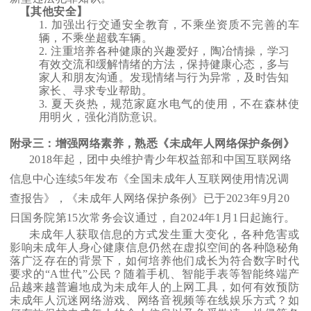
【其他安全】
1.
加强出行交通安全教育，不乘坐资质不完善的车
辆，不乘坐超载车辆。
2.
注重培养各种健康的兴趣爱好，陶冶情操，学习
有效交流和缓解情绪的方法，保持健康心态，多与
家人和朋友沟通。发现情绪与行为异常，及时告知
家长、寻求专业帮助。
3.
夏天炎热，规范家庭水电气的使用，不在森林使
用明火，强化消防意识。
附录三：增强网络素养，熟悉《未成年人网络保护条例》
2018
年起，团中央维护青少年权益部和中国互联网络
信息中心连续5年发布《全国未成年人互联网使用情况调
查报告》，《未成年人网络保护条例》已于2023年9月20
日国务院第15次常务会议通过，自2024年1月1日起施行。
未成年人获取信息的方式发生重大变化，各种危害或
影响未成年人身心健康信息仍然在虚拟空间的各种隐秘角
落广泛存在的背景下，如何培养他们成长为符合数字时代
要求的“A世代”公民？随着手机、智能手表等智能终端产
品越来越普遍地成为未成年人的上网工具，如何有效预防
未成年人沉迷网络游戏、网络音视频等在线娱乐方式？如