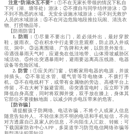
注意“防溺水五不要”：
①
不在无家长带领的情况下私自
下河（湖、塘等处）游泳；
②
不擅自与同学结伴游泳；
③
不到不熟悉的水域、无安全设施水域游泳；
④
不到无救护
人员的水域游泳；
⑤
不在河边危险地段推拉玩闹、清洗衣
物、打捞物品等。
【防雨防雷】
1.
防雨：
①
尽量不要出门，若必须外出，最好穿胶
鞋，披雨衣。
②
在积水中行走要注意观察，防止跌入井或
坑、洞中。
③
远离围墙、广告牌和大树，以防意外发生。
④
遇强暴雨天气时，应避免在低洼地带、山体滑坡威胁区
域活动。
⑤
外出突遇暴雨时，避雨要远离高压线路、电器
设备等危险区域。
2.
防雷：
①
应关闭门窗，切断家用电器的电源，并拔
掉插头。
②
不靠近水管、暖气管等导电物体，不拨打手
机。
③
不在电线杆下，或带有金属物的旁边、高楼平台上
停留，不在大树下躲避雷雨。
④
突遇雷电时，应立即下蹲
降低自身高度，同时将双脚并拢，双手放在膝上，身体其
它部位不要接触地面，以减少跨步电压带来的危害。
【
防诈骗
】
请提醒孩子防网络、电话诈骗，不将个人或家人信息
随意告知外人。不轻信来历不明的电话和手机短信，不向
对方透露自己及家人的信息，不向陌生人汇款、转账；可
下载国家防诈中心APP，多渠道学习防范电信网络诈骗等
新型违法犯罪知识。