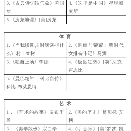
3.
《古典诗词话气象》蒋国
4.
《这里是中国》星球研
华
究所
5.
《房龙地理》[美]房龙
体 育
1.
《当我谈跑步时我谈些什
2.
《荆棘与荣耀：新时代
么》村上春树
女排奋斗记》马寅
3.
《独自上场》李娜
4.
《极度狂热》[英]尼克·
霍恩比
5.
《曼巴精神：科比自传》
科比·布莱恩特
艺 术
1
．《艺术的故事》贡布里
2.
《美的历史》翁贝托·艾
希
柯
3
．《美学散步》宗白华
4.
《听音乐》[美]罗杰·凯