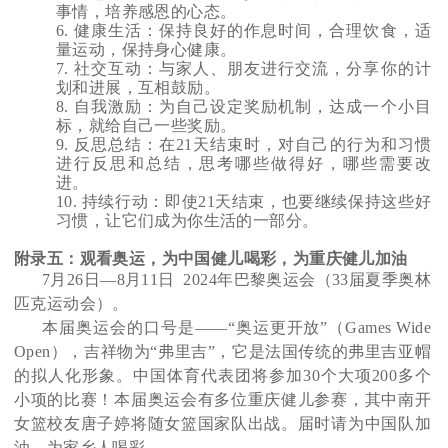
事情，培养感恩的心态。
6.
健康生活：保持良好的作息时间，合理饮食，适
量运动，保持身心健康。
7.
社交互动：与家人、朋友进行交流，分享你的计
划和进展，互相鼓励。
8.
自我激励：为自己设定奖励机制，达成一个小目
标，就给自己一些奖励。
9.
反思总结：在21天结束时，对自己的行为和习惯
进行反思和总结，思考哪些做得好，哪些需要改
进。
10.
持续行动：即使21天结束，也要继续保持这些好
习惯，让它们成为你生活的一部分。
附录五：观看奥运，为中国健儿喝彩，为重庆健儿加油
7
月26日—8月11日 2024年巴黎奥运会（33届夏季奥林
匹克运动会）。
本届奥运会的口号是——“奥运更开放”（Games Wide
Open），吉祥物为“弗里吉”，它是法国传统的弗里吉亚帽
的拟人化形象。中国体育代表团将参加30个大项200多个
小项的比赛！本届奥运会有多位重庆健儿参赛，其中南开
女篮校友唐子婷将随女篮国家队出战。届时请为中国队加
油，为家乡人喝彩。