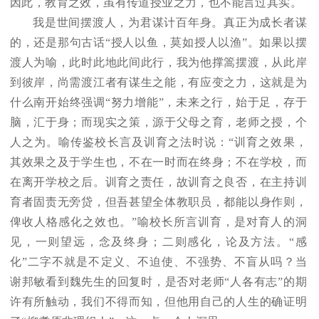
因此，教育之效，虽有传道授业之力，也不能言过其实。
我是世间摆渡人，为君谋计百年身。真正为成长者谋
的，还是那句古话“授人以鱼，莫如授人以渔”。如果以摆
渡人为喻，此时此地此间此行，我为他撑篙摆渡，从此岸
到彼岸，尚需渡江者有谋生之能，有应变之力，这就是为
什么南开始终强调“努力增能”，未来之行，始于足，存于
脑，汇于身；而现实之策，源于父母之育，老师之授，个
人之为。喻传鉴校长言及训育之法时说：“训育之效果，
其效果之及于学生也，不在一时而在终身；不在学校，而
在离开学校之后。训育之责任，故训育之良否，在主持训
育者固责无旁贷，但吾甚望全体教职员，都能以身作则，
俾收人格感化之效也。”喻校长所言训育，是对育人的洞
见，一则望远，念及终身；二则感化，论及方法。“感
化”二字不就是不定义、不迫使、不强势、不盲从吗？当
谢邦敏看到魏先生的回复时，是否对老师“人各有志”的期
许有所触动，我们不得而知，但他用自己的人生的确证明