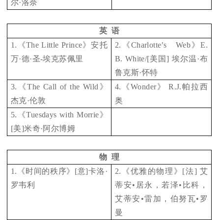
尔·洛奈
英 语
1.
《The Little Prince》安托
2.
《Charlotte’s Web》E.
万·德·圣-埃克苏佩里
B. White/[美国] 埃尔温·布
鲁克斯·怀特
3.
《The Call of the Wild》
4.
《Wonder》 R.J.帕拉西
杰克·伦敦
奥
5.
《Tuesdays with Morrie》
[美]米奇·阿尔博姆
物 理
1.
《时间的秩序》[意]卡洛·
2.
《优雅的物理》[法] 艾
罗韦利
蒂安•居永，若泽•比科，
艾蒂安•雷加，伯努瓦•罗
曼