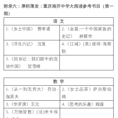
附录六：厚积薄发：重庆南开中学大阅读参考书目（第一
期）
语 文
1.
《乡土中国》 费孝通
2.
《金翼:一个中国家族的
史记》 林耀华
3.
《浮生六记》 沈复
4.
《江城》[美] 彼得·海斯
勒
5.
《回乡记：我们眼中的流
动中国》 贺雪峰
数 学
1.
《从一到无穷大》 乔治·
2.
《女士品茶》萨尔斯伯
伽莫夫
格
3.
《华罗庚》王元
4.
《思考的乐趣》顾森
5.
《万物皆数》[法]米卡埃