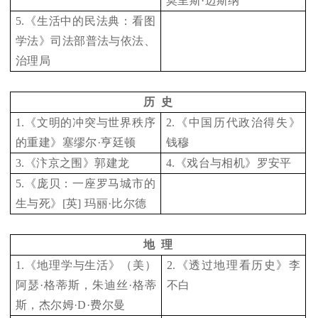
莫里斯·迈斯纳
5.
《生活中的民法典：看图
学法》司法部普法与依法、
治理局
历 史
1.
《文明的冲突与世界秩序
2.
《中国历代政治得失》
的重建》塞缪尔·亨廷顿
钱穆
3.
《汴京之围》郭建龙
4.
《戏台与相机》罗安平
5.
《庞贝：一座罗马城市的
生与死》[英] 玛丽·比尔德
地 理
1.
《地理学与生活》（美）
2.
《透过地理看历史》李
阿瑟·格蒂斯，朱迪丝·格蒂
不白
斯，杰尔姆·D·费尔曼