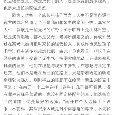
识去轻易定义、判定成长中的人，这是教育的慧眼独具，
也是对成长的深谋远虑。
因为，对每一个成长的孩子而言，人生不是两条通向
远方的既定轨道，也不是我们想象中的窗间小幅，真实的
人生，就该是一望无垠的旷野，至于旷野上是山林丘壑，
还是溪流湿地，都不是父母、老师所能定义的。你或许见
过在高考志愿填报时家长的强势植入，你或许也见过孩子
求学过程中诸多的越俎代庖，由此，你也看见一些孩子在
经验的束缚下变得了无生气，按图索骥地踏上充满未知和
挑战的征途，他们在理想与现实中挣扎，在志趣与限定中
迷茫。他们不是走在自己的道路上，只是沿着既定的轨道
缓缓驶向远方。刚刚毕业的陈鹏宇在给高一新生的留言中
写道：“在南开，十二种选择（选科）几乎都可看见，没
有哪种选择是普适的，也没有固定搭配的约束，能选择自
己的道路，便是最好的选择。”南开在个人选择上不设
限，不套框，其深层原因就是对个体志趣的尊重，不去轻