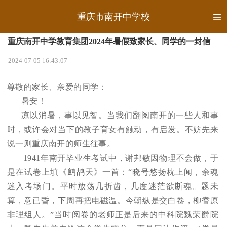
重庆市南开中学校
重庆南开中学教育集团2024年暑假致家长、同学的一封信
2024-07-05 16:43:07
尊敬的家长、亲爱的同学：
暑安！
凉以消暑，事以见智。当我们翻阅南开的一些人和事
时，或许会对当下的教子育女有触动，有启发。不妨先来
说一则重庆南开的师生往事。
1941
年南开毕业生考试中，谢邦敏因物理不会做，于
是在试卷上填《鹧鸪天》一首：“晓号悠扬枕上闻，余魂
迷入考场门。平时放荡几折齿，几度迷茫欲断魂。题未
算，意已昏，下周再把电磁温。今朝纵是交白卷，柳耆原
非理组人。”当时阅卷的老师正是后来的中科院魏荣爵院