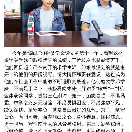
今年是“励志飞翔”奖学金设立的第十一年，看到这么
多学弟学妹们取得优异的成绩，三位校友也是感慨万千。
他们回忆起自己在南开的求学生涯，印象最深刻的就是南
开带给他们的开阔视野、博大情怀和责任意识，这也成为
他们在社会工作中能够不断进取的底蕴。他们勉励学弟学
妹，不满足于当下，积极看向未来，并赠予“家书”一封给
全体获奖同学，提出三点期许：第一，励志自强，不惧风
霜。求学之路从无坦途，不必畏惧困境，不必焦虑平凡，
踏实深耕、坚守本心，就是自己最好的底气。第二，坚守
公心，向阳向善。摒弃利己之心，常怀善意、懂得感恩、
勇于担当，守住南开人的风骨与格局。第三，勤学赋能，
成就价值。读书不止为升学、为前程，更要练就本领，未