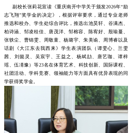
副校长张莉花宣读《重庆南开中学关于颁发2026年“励
志飞翔”奖学金的决定》，根据评审要求，通过专业老师
推选和校办、学生处综合评比，推选出池昊轩、谷满杰、
柏诗涵、邹凌桂佳、唐茂洋、邹榕容、陈宥好、殷瑜蔓、
张轶尘、曹锦雯、周敬童、杨璐宇、朱美谕、周博睿以及
话剧《大江东去我西来》学生表演团队（谭雯心、兰雯
茜、刘懿灵、吴宸宇、王益之、杨斌劼、唐艺珈、谭梓
瑶、伍凊豫）等23名在体育艺术、科技创新、国际课程、
社团活动、学科竞赛、领袖能力等方面具有优异表现的同
学获得奖学金。