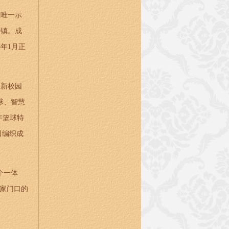
区唯一示
古镇。成
年1月正
的新校园
球、智慧
年篮球特
日编织成
个一体
姓家门口的