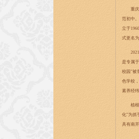
重
范初中
立于19
式更名为
202
是专属
校园”被
色学校，
素养经纬
植
化”为抓
具有南开