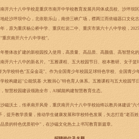
庆南开六十八中学校是重庆市南开中学校教育发展共同体成员校、沙坪坝
。地处沙坪坝中心，北依歌乐山，南傍三峡广场，襟两江而依磁器口文化
60年，原为重庆杨公桥中学、重庆红岩二中、重庆市第六十八中学校，2025
“重庆南开六十八中学校”。
1
年整体改扩建的新校园投入使用，高质量、高品质、高颜值、高智慧化
于南开六十八中的新名片。“五雅课程、五大校园节日、校本教研、女子篮
誉为学校特色“五朵金花”。作为全国青少年校园足球特色学校、全国青少
学校构建起“公能筑基·大雅润心”特色育人体系。五雅课程与五大校园节
，智慧校园建设领跑全市，AI赋能构建智慧教育生态。
根沙磁沃土，传承南开风骨，重庆南开六十八中学校始终以教共体建设“六
手，提升教学质量，推动学生健康发展和学校特色发展，矢志打造“老百
品质的特色优质初中”，在沙磁文化热土上书写教育新篇章。
招聘岗位及名额